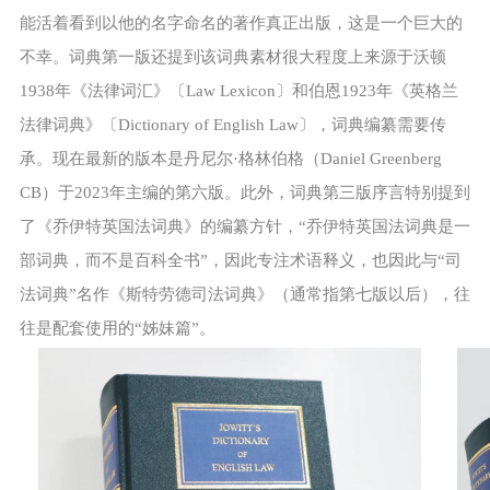
能活着看到以他的名字命名的著作真正出版，这是一个巨大的
不幸。词典第一版还提到该词典素材很大程度上来源于沃顿
1938年《法律词汇》〔Law Lexicon〕和伯恩1923年《英格兰
法律词典》〔Dictionary of English Law〕，词典编纂需要传
承。现在最新的版本是丹尼尔·格林伯格（Daniel Greenberg
CB）于2023年主编的第六版。此外，词典第三版序言特别提到
了《乔伊特英国法词典》的编纂方针，“乔伊特英国法词典是一
部词典，而不是百科全书”，因此专注术语释义，也因此与“司
法词典”名作《斯特劳德司法词典》（通常指第七版以后），往
往是配套使用的“姊妹篇”。