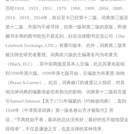
历经1910、1933、1951、1979、1990、1999、2004、2009、
2014、2019、2024年，前后至今已经第十二版。词典第三版至
第十二版，市面均不难寻得，但第一版和第二版的原版，即便
藏书丰厚的图书馆也不易见到，好在法律图书交流公司（The
Lawbook Exchange, LTD.）有重印版本。此外，词典第二版常
被法律史研究者重视。词典前六版的主编署名均为布莱克
（Black, H.C），其中前两版是其本人主编，此后其署名延续
到1990年第六版。1999年第七版开始，主编改为布莱恩·加纳
（Bryan A.Garner）。此后，词典修订的速度让人惊叹，对其
他法律词典的编纂借鉴也有相当的影响。词典第十二版前言援
引Samuel Johnson【其于1755年编纂的《约翰逊词典》，直到
1928年《牛津英语词典》第一版各卷出齐才被取代】所
说，“字典犹如手表，最坏的总比没有好，最好的也不能指望走
得很准”，不仅是谦逊之言，也是法律的某种境界。