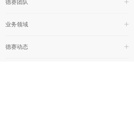
德赛团队
业务领域
德赛动态
联系我们
法律声明
德赛邮箱
Copyright ©
2019德赛律师事务所
.
粤ICP备2020084000