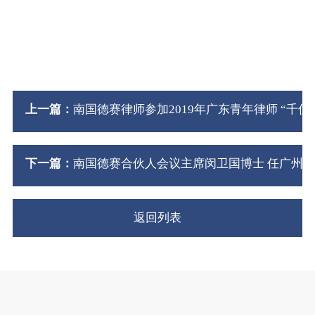
上一篇：
南国德赛律师参加2019年广东青年律师 “千
下一篇：
南国德赛合伙人会议主席闵卫国博士 任广州
返回列表