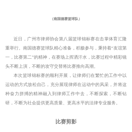
（南国德赛篮球队）
近日，广州市律师协会第八届篮球锦标赛在击掌体育汇隆
重举行。南国德赛篮球队精心准备，积极参与，秉持着“友谊第
一，比赛第二”的精神，在赛场上挥洒汗水，比赛过程中精彩镜
头不断上演，不断的攻守交替将比赛推向高潮。
本次篮球锦标赛的顺利开展，让律师们在繁忙的工作中以
运动的方式放松自己，充分展现律师在运动中的风采，并将这
种奋力拼搏的精神融入到律师工作中去，不断探索，不断钻
研，不断为社会提供更高质量、更高水平的法律专业服务。
比赛剪影