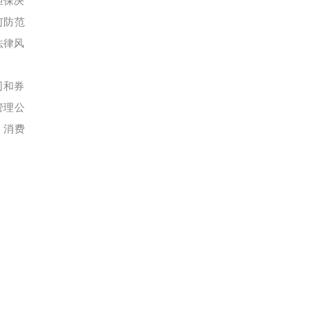
担保决
何防范
法律风
司和券
管理公
、消费