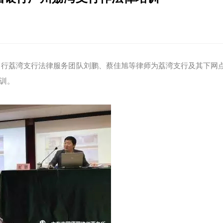
所的中行荔湾支行法律服务团队刘鹏、蔡佳旭等律师为荔湾支行及其下网
训。