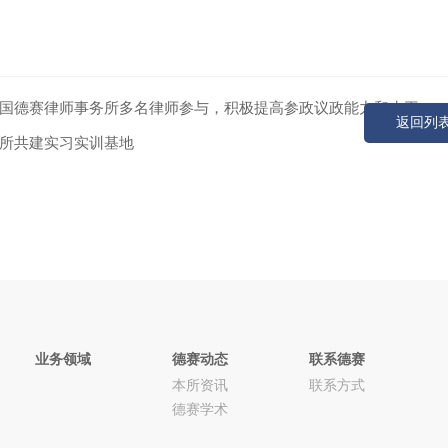
国德赛律师事务所多名律师参与，积极提高参政议政能力和水平
返回列
所共建实习实训基地
业务领域
德赛动态
联系德赛
本所资讯
联系方式
德赛学术