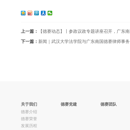
上一篇：
【德赛动态】丨参政议政专题讲座召开，广东南
下一篇：
新闻｜武汉大学法学院与广东南国德赛律师事务
关于我们
德赛党建
德赛团队
德赛介绍
德赛荣誉
发展历程