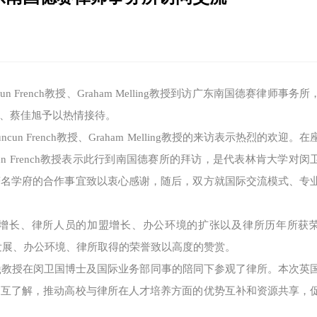
 French教授、Graham Melling教授到访广东南国德赛律师事务
、蔡佳旭予以热情接待。
 French教授、Graham Melling教授的来访表示热烈的欢迎。在
n French教授表示此行到南国德赛所的拜访，是代表林肯大学对闵
著名学府的合作事宜致以衷心感谢，随后，双方就国际交流模式、专
增长、律所人员的加盟增长、办公环境的扩张以及律所历年所获
对本所的快速发展、办公环境、律所取得的荣誉致以高度的赞赏。
m Melling教授在闵卫国博士及国际业务部同事的陪同下参观了律所。本次英
相互了解，推动高校与律所在人才培养方面的优势互补和资源共享，