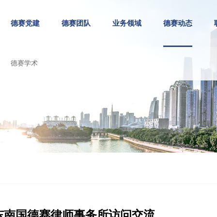
德赛党建
德赛团队
业务领域
德赛动态
德赛学术
东南国德赛律师事务所访问交流