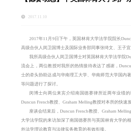
2017.11.10
2017年11月9日下午，英国林肯大学法学院院长Duncun
高级合伙人闵卫国博士及国际业务部同事张绮文、王子宜
我所高级合伙人闵卫国博士对英国林肯大学法学院Duncun
流会上，两位教授对我所的热情接待表达了感谢，Duncu
士的牵头协助达成与华南理工大学、华南师范大学国内
等问题进行了探讨。
闵博士向两位来宾介绍南国德赛律所近两年业绩的
Duncun French教授、Graham Melling教授
座谈会结束后，Duncun French教授、Graha
大学法学院的来访加深了南国德赛所与英国林肯大学的
外法学理论教育与法律实务教育的有效衔接。