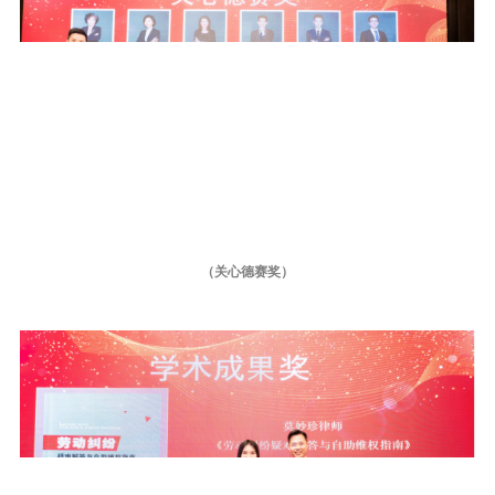
（关心德赛奖）