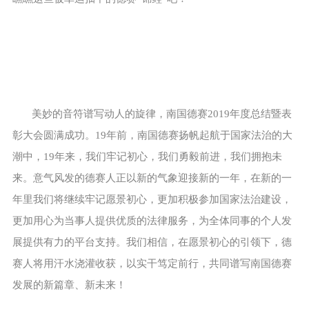
词，他说，所有过往，皆为序章，我们要满怀对未来的憧憬和
期待，继续砥砺前行。
随后，晚宴又迎来一个激动人心的环节，由南国德赛的默
契主持搭档黎智荣、丁超俊律师主持晚宴抽奖环节，随着一个
又一个幸运儿产生，将现场的气氛逐渐推向高潮，让我们一起
瞧瞧这些被幸运抽中的德赛“锦鲤”吧！