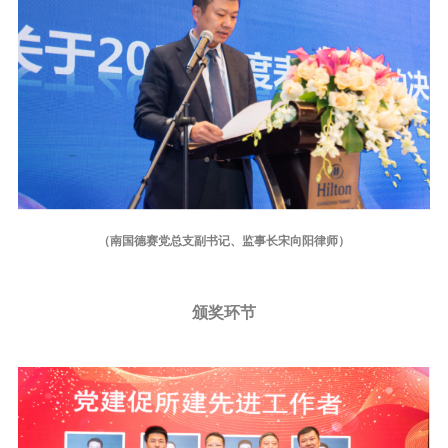
（南国德赛党总支副书记、监事长宋向阳律师）
颁奖环节