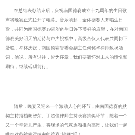
行，相信2020年我们一定能取得更加辉煌的成绩。
（南国德赛合伙人会议主席闵卫国律师）
第二章 南国德赛成立十九周年
在总结表彰结束后，庆祝南国德赛成立十九周年的生日歌
声将晚宴正式拉开了帷幕。音乐响起，全体德赛人齐唱生日
歌，共同为南国德赛19周岁的生日许下美好的愿望，在对南国
德赛美好明天的期待与声声祝福中，高级合伙人代表共同切下
蛋糕，举杯庆祝，南国德赛管委会副主任何铭华律师致祝酒