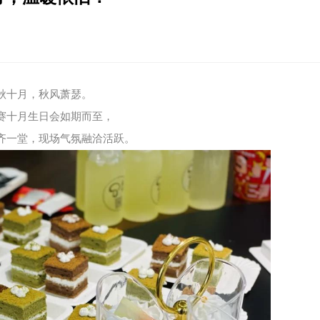
秋十月，秋风萧瑟。
赛十月生日会如期而至，
齐一堂，现场气氛融洽活跃。