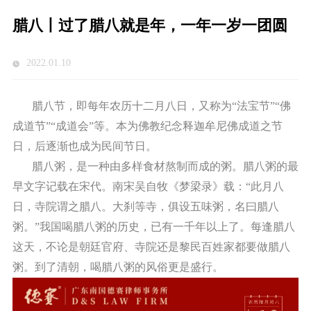
腊八丨过了腊八就是年，一年一岁一团圆
2022.01.10
腊八节，即每年农历十二月八日，又称为“法宝节”“佛
成道节”“成道会”等。本为佛教纪念释迦牟尼佛成道之节
日，后逐渐也成为民间节日。
腊八粥，是一种由多样食材熬制而成的粥。腊八粥的最
早文字记载在宋代。南宋吴自牧《梦梁录》载：“此月八
日，寺院谓之腊八。大刹等寺，俱设五味粥，名曰腊八
粥。”我国喝腊八粥的历史，已有一千年以上了。每逢腊八
这天，不论是朝廷官府、寺院还是黎民百姓家都要做腊八
粥。到了清朝，喝腊八粥的风俗更是盛行。