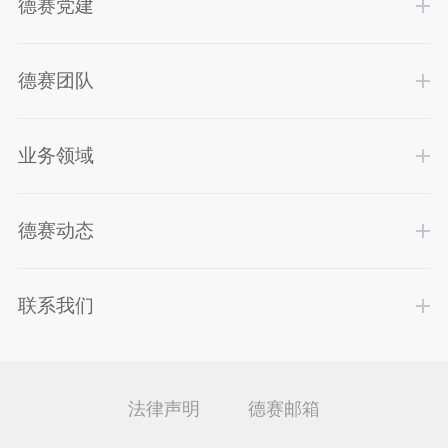
德赛党建
德赛团队
业务领域
德赛动态
联系我们
法律声明
德赛邮箱