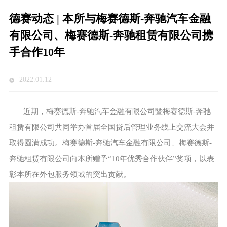
德赛动态 | 本所与梅赛德斯-奔驰汽车金融
有限公司、梅赛德斯-奔驰租赁有限公司携
手合作10年
2022.01.12
近期，梅赛德斯-奔驰汽车金融有限公司暨梅赛德斯-奔驰
租赁有限公司共同举办首届全国贷后管理业务线上交流大会并
取得圆满成功。梅赛德斯-奔驰汽车金融有限公司、梅赛德斯-
奔驰租赁有限公司向本所赠予“10年优秀合作伙伴”奖项，以表
彰本所在外包服务领域的突出贡献。