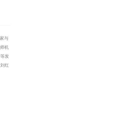
家与
律师机
所等发
人刘红
。