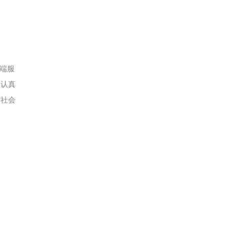
端服
，认真
与社会