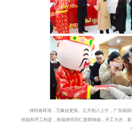
律回春晖渐，万象始更新。正月初八上午，广东南国
祝福和开工利是，祝福律所同仁接财纳福，开工大吉，新