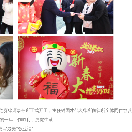
德赛律师事务所正式开工，主任钟国才代表律所向律所全体同仁致以
的一年工作顺利，虎虎生威！
书写最美“敬业福”