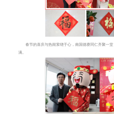
春节的喜庆与热闹萦绕于心，南国德赛同仁齐聚一堂
满。