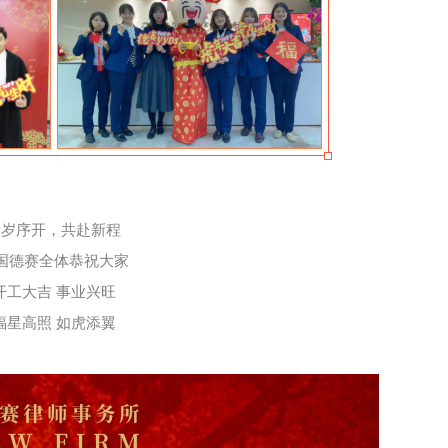
新岁序开，共赴新程
国德赛全体恭祝大家
开工大吉 事业兴旺
福星高照 如虎添翼