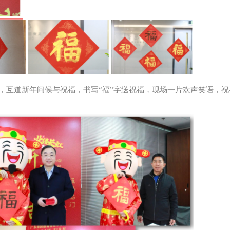
，互道新年问候与祝福，书写“福”字送祝福，现场一片欢声笑语，祝