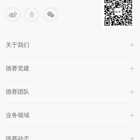
关于我们
德赛党建
德赛团队
业务领域
德赛动态