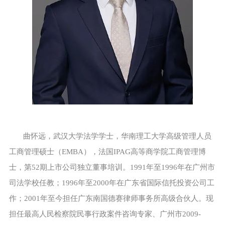
曲怀远，武汉大学法学学士，华南理工大学高级管理人员
工商管理硕士（EMBA），法国IPAG高等商学院工商管理博
士，第52期上市公司独立董事培训。1991年至1996年在广州市
司法学校任教；1996年至2000年在广东省国际信托投资公司工
作；2001年至今担任广东南国德赛律师事务所高级合伙人。现
担任最高人民检察院民事行政案件咨询专家、广州市2009-