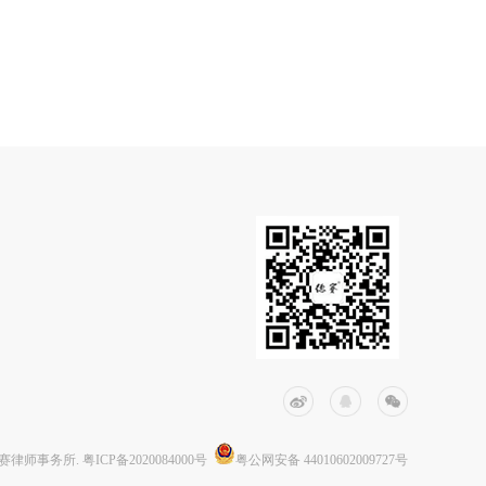
9德赛律师事务所
.
粤ICP备2020084000号
粤公网安备 44010602009727号