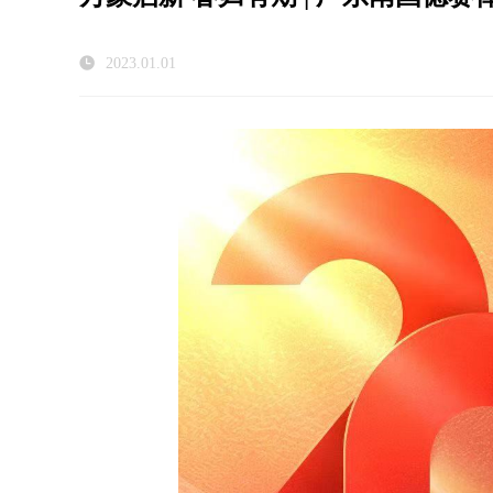
2023.01.01