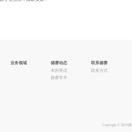
业务领域
德赛动态
联系德赛
本所资讯
联系方式
德赛学术
Copyright ©
201