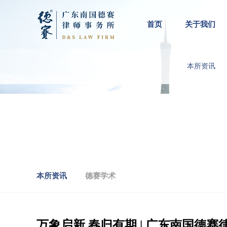
首页
关于我们
本所资讯
本所资讯
德赛学术
万象启新 春归有期 | 广东南国德