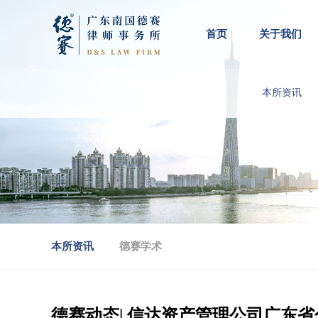
首页
关于我们
本所资讯
本所资讯
德赛学术
德赛动态| 信达资产管理公司广东