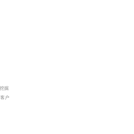
挖掘
立客户