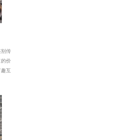
鉴别传
宝的价
有趣互