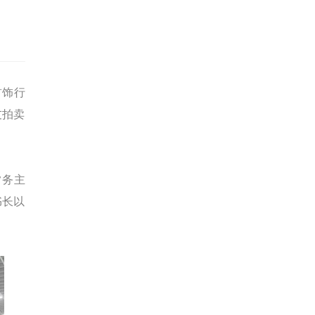
首饰行
友拍卖
常务主
书长以