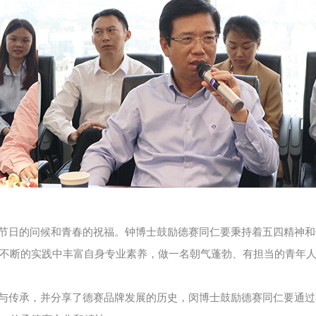
节日的问候和青春的祝福。钟博士鼓励德赛同仁要秉持着五四精神和
不断的实践中丰富自身专业素养，做一名朝气蓬勃、有担当的青年
与传承，并分享了德赛品牌发展的历史，闵博士鼓励德赛同仁要通过