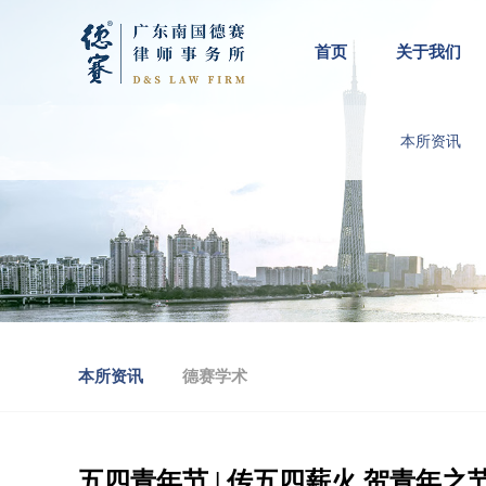
首页
关于我们
本所资讯
本所资讯
德赛学术
五四青年节 | 传五四薪火 贺青年之