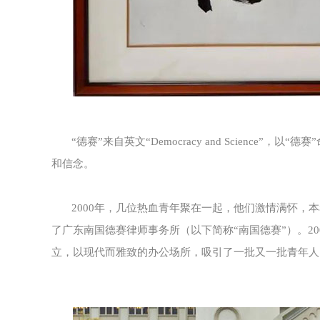
“德赛”来自英文“Democracy and Scienc
和信念。
2000年，几位热血青年聚在一起，他们激情满怀
了广东南国德赛律师事务所（以下简称“南国德赛”）。20
立，以现代而雅致的办公场所，吸引了一批又一批青年人