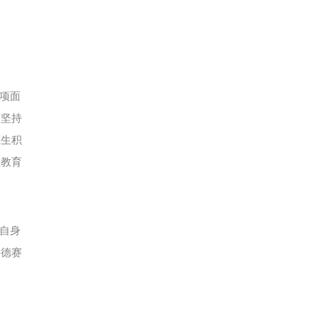
项面
赛坚持
究生积
生教育
自身
国德赛