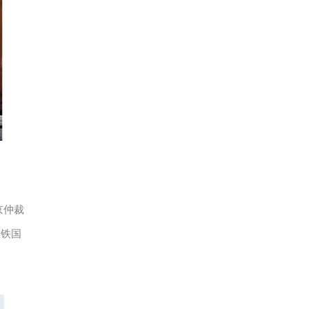
京仲裁
中铁国