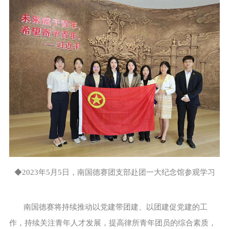
◆2023年5月5日，南国德赛团支部赴团一大纪念馆参观学习
南国德赛将持续推动以党建带团建、以团建促党建的工
作，持续关注青年人才发展，提高律所青年团员的综合素质，