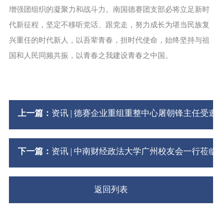
增强团组织的凝聚力和战斗力。南国德赛团支部必将立足新时
代新征程，坚定不移听党话、跟党走，努力成长为堪当民族复
兴重任的时代新人，以吾辈青春，担时代使命，始终坚持与祖
国和人民同频共振，以青春之我建设青春之中国。
上一篇：
资讯 | 德赛企业重组重整中心屠朝锋主任受
下一篇：
资讯 | 中南财经政法大学广州校友会一行莅
返回列表