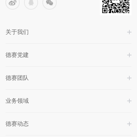
关于我们
德赛党建
德赛团队
业务领域
德赛动态