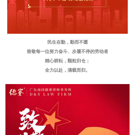
民生在勤，勤而不匮
致敬每一位努力奋斗、步履不停的劳动者
精心耕耘，颗粒归仓；
全力以赴，满载而归。