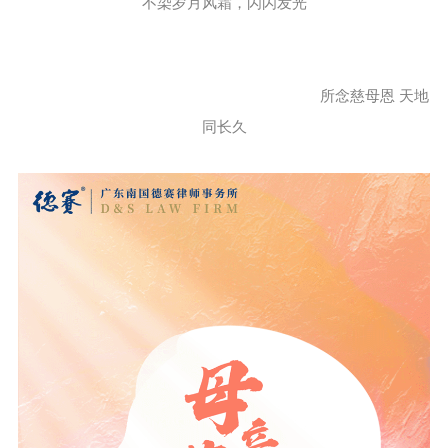
不染岁月风霜，闪闪发光
所念慈母恩 天地
同长久