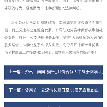
的限度内，不能造成对方严重伤害。同时，我们也要警惕相互
斗殴的行为，避免因为一时冲动而陷入法律纠纷。
本次公益助学活动圆满成功，南国德赛将继续坚持党建引
领，促进党建与公益融合发展。引导鼓励党员律师积极承担社
会责任，投身于公益法律服务工作，坚持“人民律师为人民”的
服务理念，推动公益事业深入实践。充分发挥律师专业优势，
为乡村建设工作提供法治保障，做党和人民满意的好律师！
上一篇：
资讯｜南国德赛七月份合伙人午餐会圆满举办
下一篇：
父亲节｜云深情长夏日至 父爱无言重如山