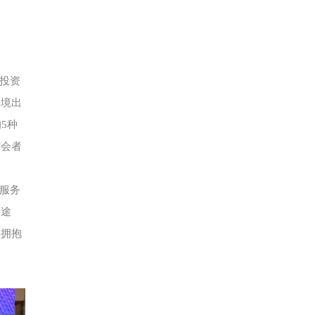
投资
跨境出
5种
与会者
服务
要途
极拥抱