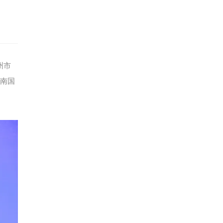
州市
东南国