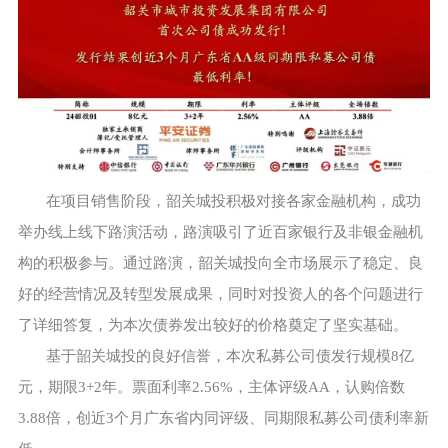
在项目销售阶段，韶关城投积极对接各家金融机构，成功
举办线上线下路演活动，路演吸引了近百家银行及非银金融机
构的积极参与。通过路演，韶关城投向全市场展示了稳定、良
好的经营情况及转型发展成果，同时对投资人的各个问题进行
了详细答复，为本次债券发出较好的价格奠定了坚实基础。
基于韶关城投的良好信誉，本次私募公司债发行规模8亿
元，期限3+2年。票面利率2.56%，主体评级AA，认购倍数
3.88倍，创近3个月广东省内同评级、同期限私募公司债利率新