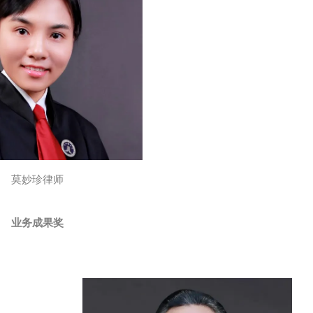
莫妙珍律师
业务成果奖