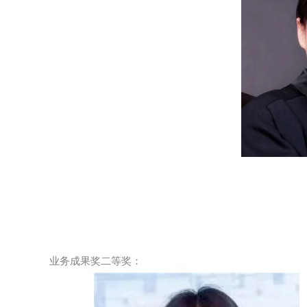
业务成果奖二等奖：