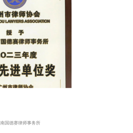
东南国德赛律师事务所