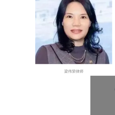
梁伟荣律师