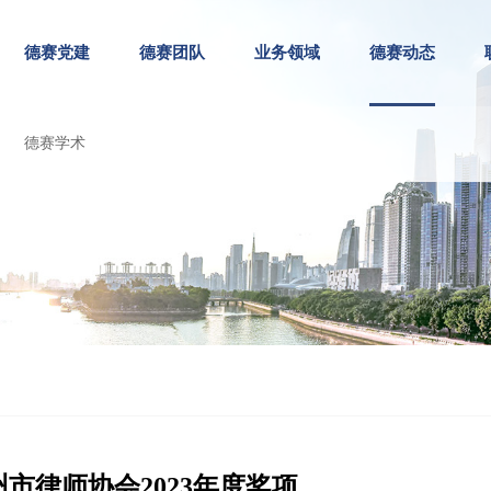
德赛党建
德赛团队
业务领域
德赛动态
德赛学术
市律师协会2023年度奖项