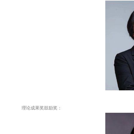
理论成果奖鼓励奖：