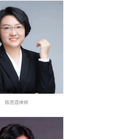
陈慧霞律师