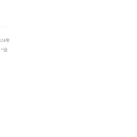
24年
“业