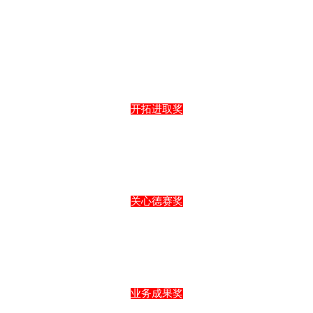
开拓进取奖
关心德赛奖
业务成果奖