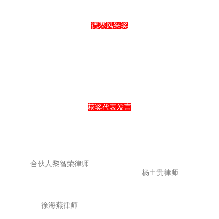
德赛风采奖
获奖代表发言
合伙人黎智荣律师
杨土贵律师
徐海燕律师