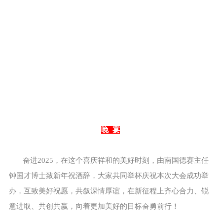
晚 宴
奋进2025，在这个喜庆祥和的美好时刻，由南国德赛主任
钟国才博士致新年祝酒辞，大家共同举杯庆祝本次大会成功举
办，互致美好祝愿，共叙深情厚谊，在新征程上齐心合力、锐
意进取、共创共赢，向着更加美好的目标奋勇前行！