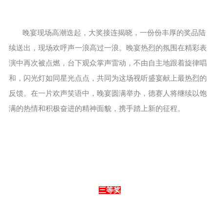
晚宴现场高潮迭起，大奖接连揭晓，一份份丰厚的奖品陆
续送出，现场欢呼声一浪高过一浪。晚宴热烈的氛围在精彩表
演中再次被点燃，台下观众掌声雷动，不由自主地跟着旋律唱
和，闪光灯如同星光点点，共同为这场视听盛宴献上最热烈的
反馈。在一片欢声笑语中，晚宴圆满举办，德赛人将继续以饱
满的热情和积极奋进的精神面貌，携手踏上新的征程。
三等奖