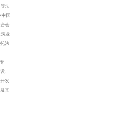
资等法
在中国
联合会
建筑业
信托法
专
建设、
，开发
判及其