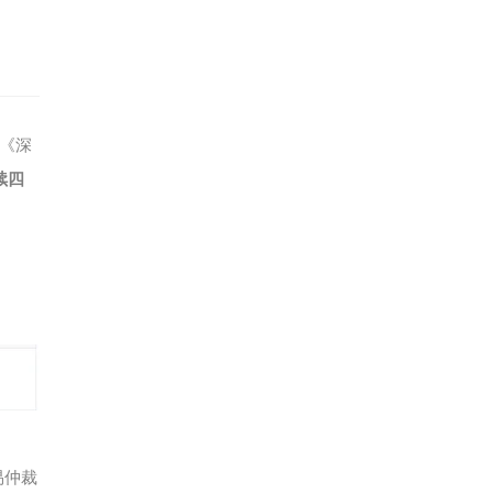
《深
续四
易仲裁