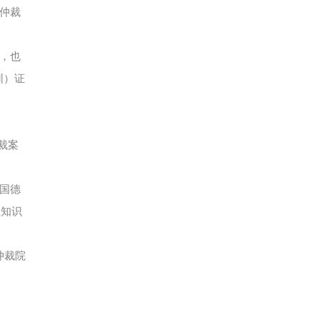
家仲裁
件，也
圳）证
裁案
国德
业知识
仲裁院