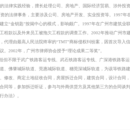
丰富的法律实践经验，擅长处理公司、房地产、国际经济贸易、涉外投
投资的法律事务，主要涉及公司、房地产开发、实业投资等。1997年
立“金钥匙”按揭中心的模式，影响颇广。1997年在广州市建筑业
工程款以及外来员工被拖欠工程款的调查工作。2002年推动广州市
，代理由最高人民法院终审的“TMT”商标侵权纠纷案，因首次导入
。2002年，广州市律师协会授予“理论成果二等奖”。
括但不限于武广铁路客运专线、武石铁路客运专线、广深港铁路客运
道、佛肇城际轨道、莞惠城际轨道、穗莞深城际轨道，为该等铁路
、修改、商定土地征收合同，房屋拆迁合同，建筑合同，设计合同
合同等，参加拆迁听证，参与与外商供货方及其他第三方的合同谈
行办法》。